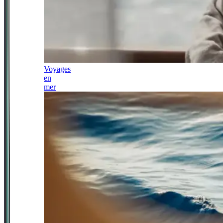
Voyages
en
mer