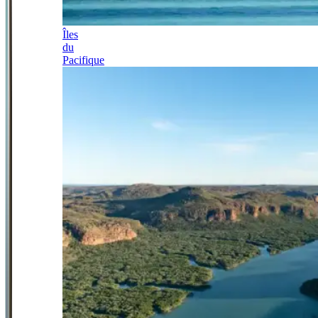
Îles
du
Pacifique