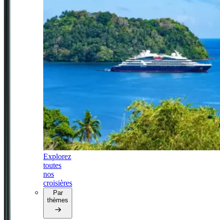
Explorez
toutes
nos
croisières
Par
thèmes