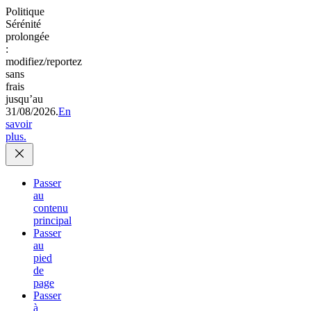
Politique
Sérénité
prolongée
:
modifiez/reportez
sans
frais
jusqu’au
31/08/2026.
En
savoir
plus.
Passer
au
contenu
principal
Passer
au
pied
de
page
Passer
à