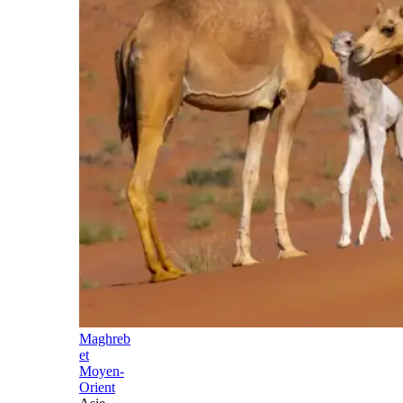
Maghreb
et
Moyen-
Orient