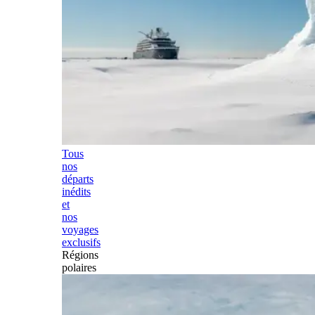
Tous
nos
départs
inédits
et
nos
voyages
exclusifs
Régions
polaires