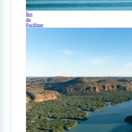
Îles
du
Pacifique