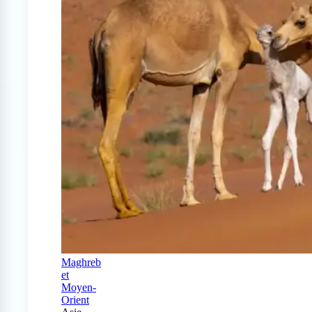
Maghreb
et
Moyen-
Orient