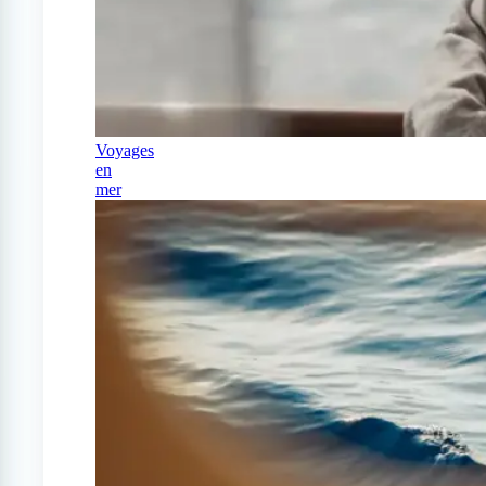
Voyages
en
mer