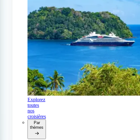
Explorez
toutes
nos
croisières
Par
thèmes