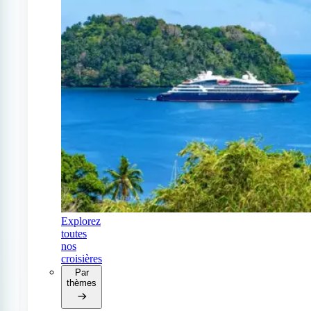
Explorez
toutes
nos
croisières
Par
thèmes