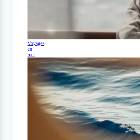
Voyages
en
mer