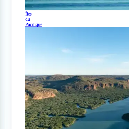
Îles
du
Pacifique