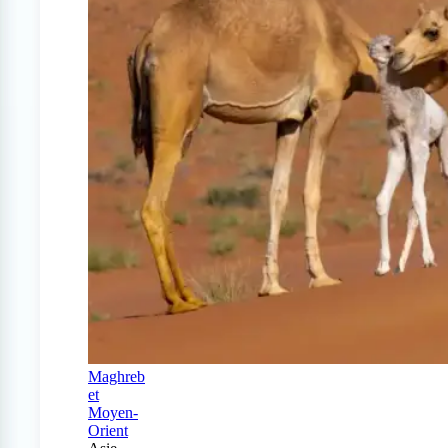
Maghreb
et
Moyen-
Orient