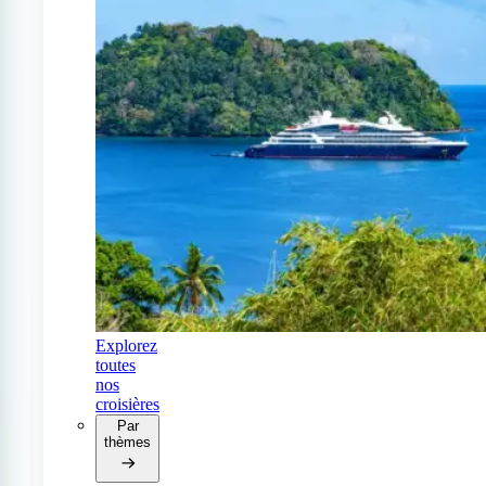
Explorez
toutes
nos
croisières
Par
thèmes