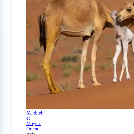
Maghreb
et
Moyen-
Orient