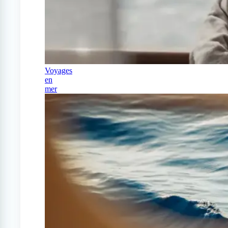
Voyages
en
mer