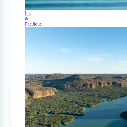
Îles
du
Pacifique