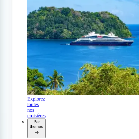
Explorez
toutes
nos
croisières
Par
thèmes