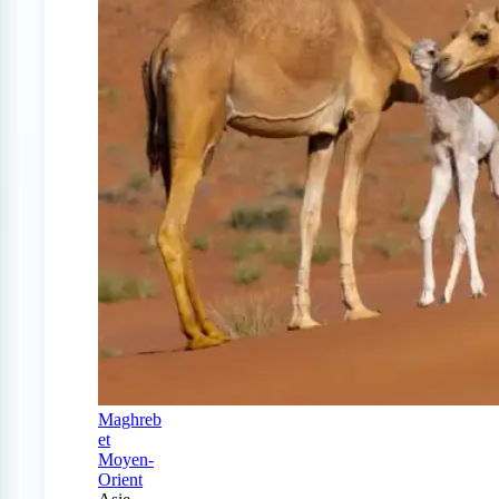
Maghreb
et
Moyen-
Orient