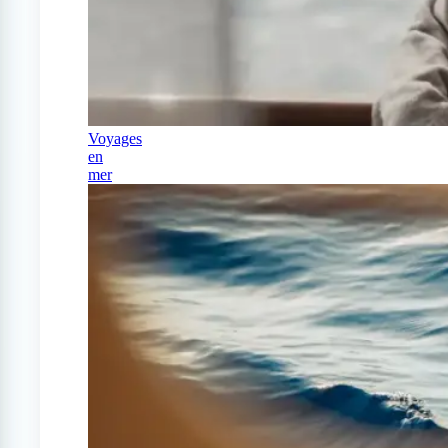
Voyages
en
mer