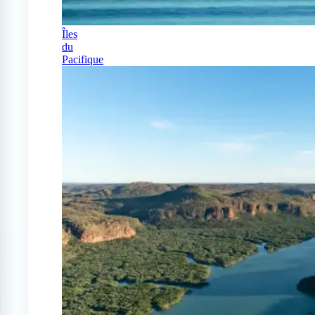
Îles
du
Pacifique