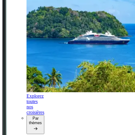
Explorez
toutes
nos
croisières
Par
thèmes