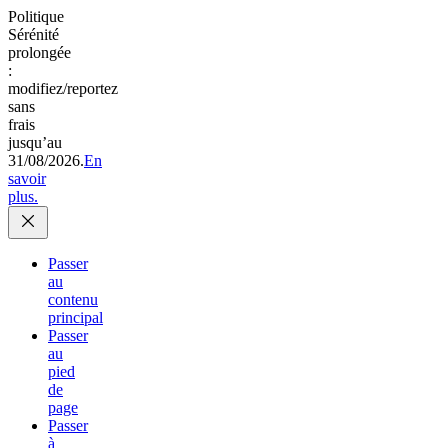
Politique
Sérénité
prolongée
:
modifiez/reportez
sans
frais
jusqu’au
31/08/2026.
En
savoir
plus.
Passer
au
contenu
principal
Passer
au
pied
de
page
Passer
à