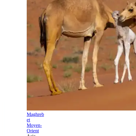
Maghreb
et
Moyen-
Orient