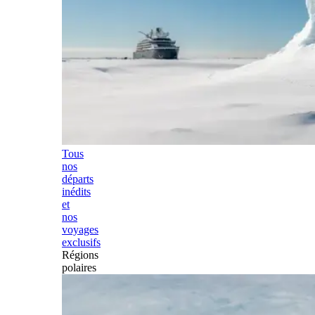
Tous
nos
départs
inédits
et
nos
voyages
exclusifs
Régions
polaires