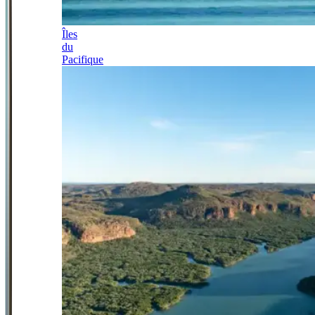
Îles
du
Pacifique