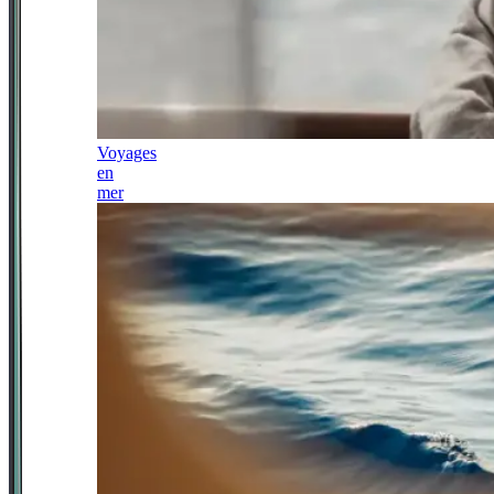
Voyages
en
mer