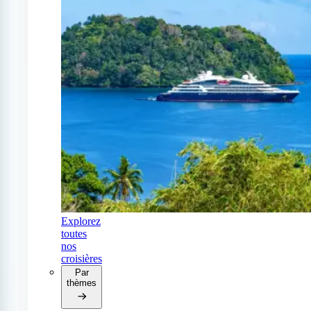
Explorez
toutes
nos
croisières
Par
thèmes