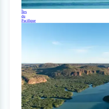
Îles
du
Pacifique