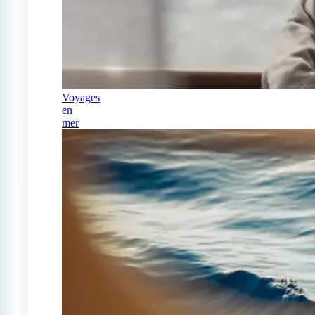
Voyages
en
mer