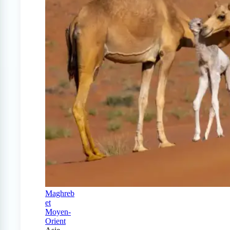
Maghreb
et
Moyen-
Orient