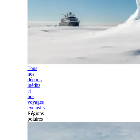
Tous
nos
départs
inédits
et
nos
voyages
exclusifs
Régions
polaires