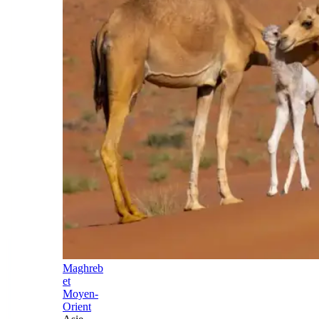
Maghreb
et
Moyen-
Orient