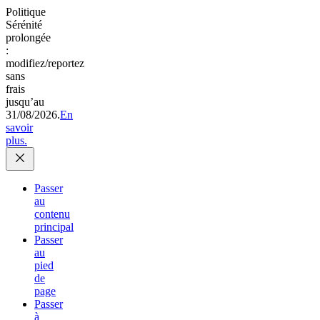
Politique
Sérénité
prolongée
:
modifiez/reportez
sans
frais
jusqu’au
31/08/2026.
En
savoir
plus.
Passer
au
contenu
principal
Passer
au
pied
de
page
Passer
à