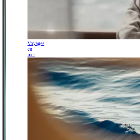
Voyages
en
mer