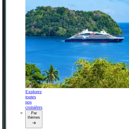
Explorez
toutes
nos
croisières
Par
thèmes