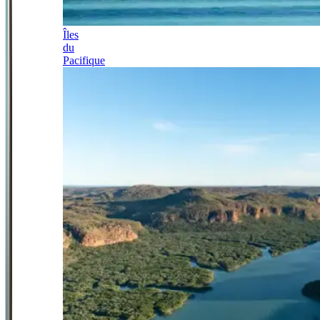
Îles
du
Pacifique