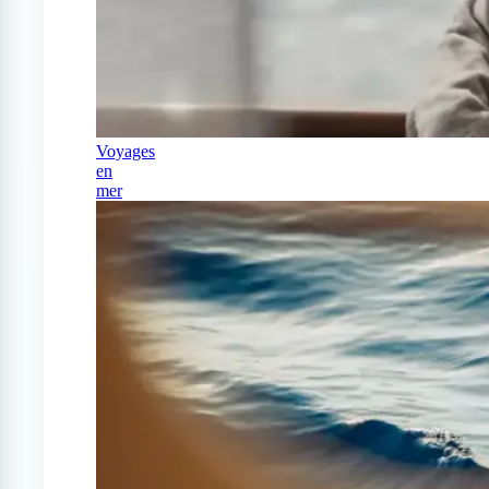
Voyages
en
mer