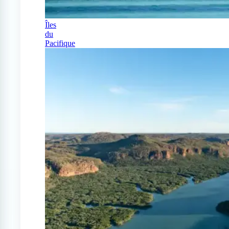
Îles
du
Pacifique