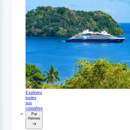
Explorez
toutes
nos
croisières
Par
thèmes