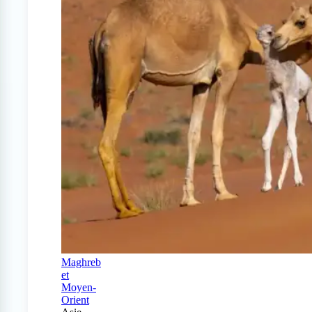
Maghreb
et
Moyen-
Orient