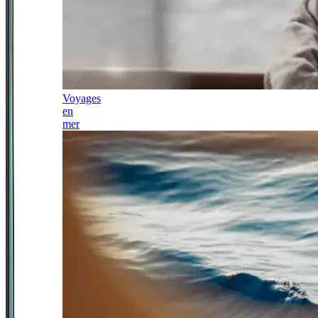
Voyages
en
mer