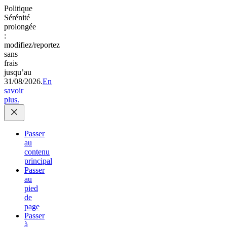
Politique
Sérénité
prolongée
:
modifiez/reportez
sans
frais
jusqu’au
31/08/2026.
En
savoir
plus.
Passer
au
contenu
principal
Passer
au
pied
de
page
Passer
à