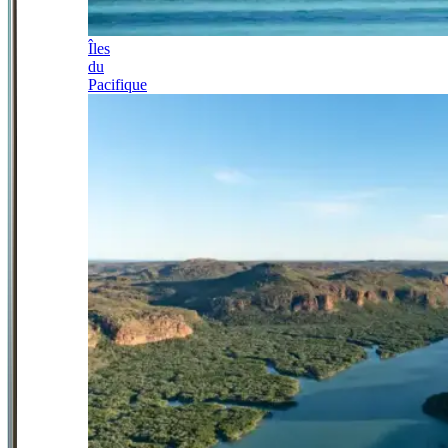
Îles
du
Pacifique