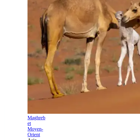
Maghreb
et
Moyen-
Orient