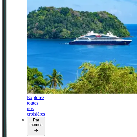
Explorez
toutes
nos
croisières
Par
thèmes