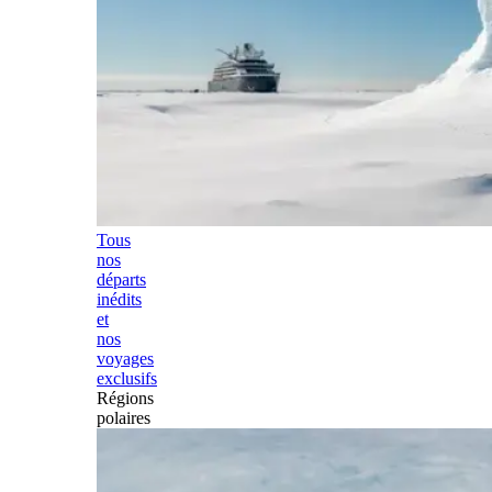
Tous
nos
départs
inédits
et
nos
voyages
exclusifs
Régions
polaires