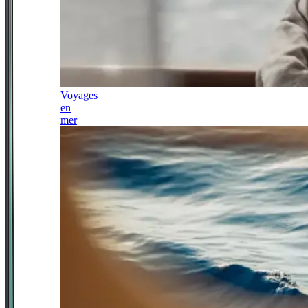
Voyages
en
mer