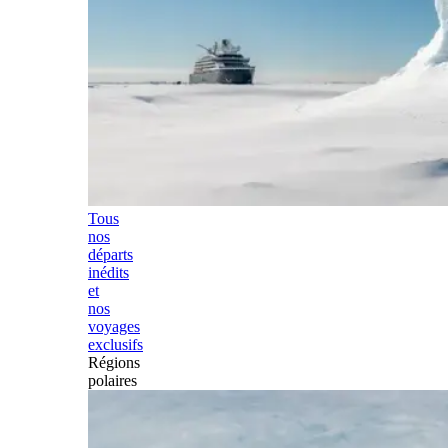
Tous
nos
départs
inédits
et
nos
voyages
exclusifs
Régions
polaires