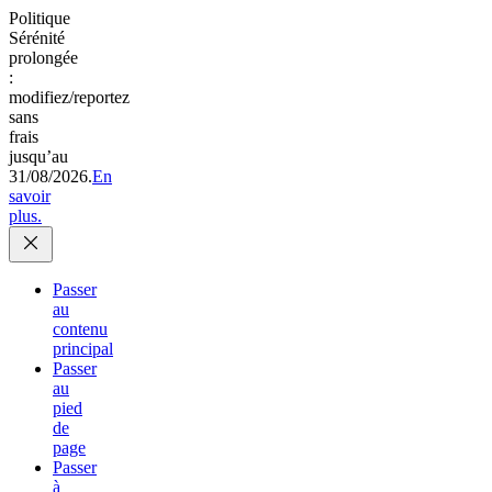
Politique
Sérénité
prolongée
:
modifiez/reportez
sans
frais
jusqu’au
31/08/2026.
En
savoir
plus.
Passer
au
contenu
principal
Passer
au
pied
de
page
Passer
à