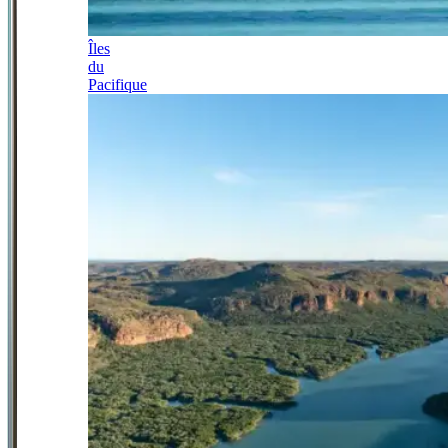
Îles
du
Pacifique