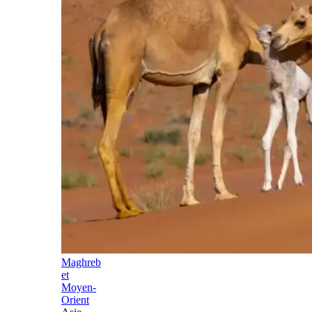
Maghreb
et
Moyen-
Orient