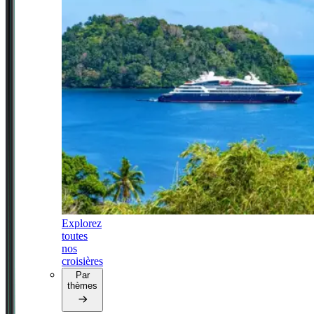
Explorez
toutes
nos
croisières
Par
thèmes