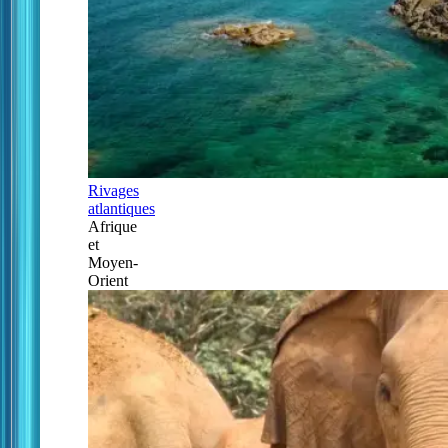
Rivages
atlantiques
Afrique
et
Moyen-
Orient