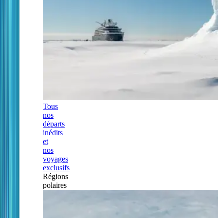
Tous
nos
départs
inédits
et
nos
voyages
exclusifs
Régions
polaires