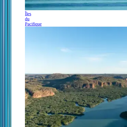
Îles
du
Pacifique