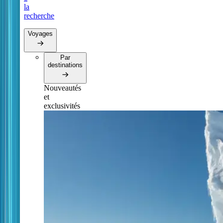
la
recherche
Voyages
Par
destinations
Nouveautés
et
exclusivités