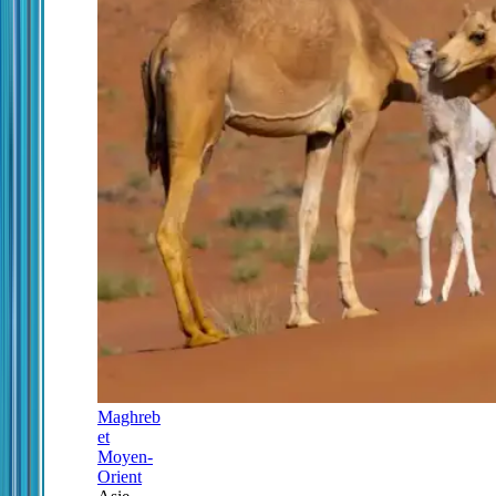
Maghreb
et
Moyen-
Orient