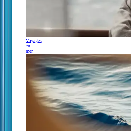
Voyages
en
mer