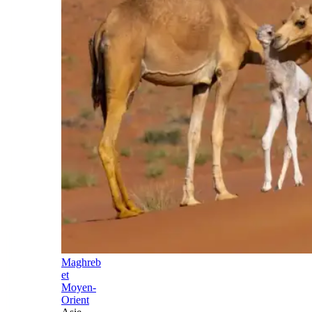
Maghreb
et
Moyen-
Orient