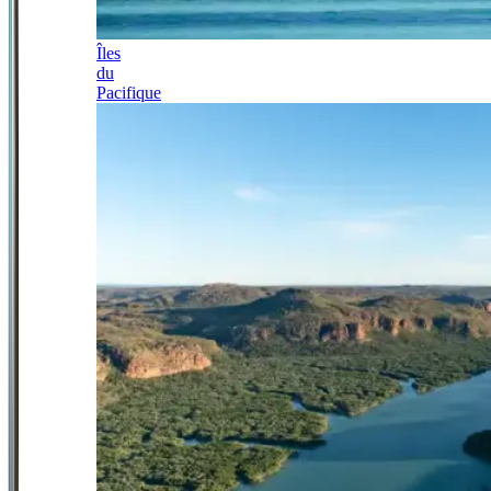
Îles
du
Pacifique