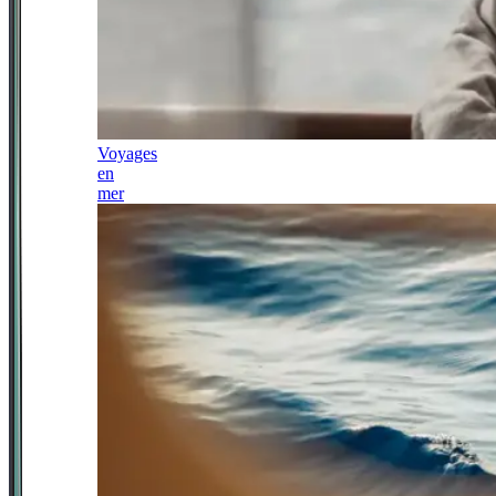
Voyages
en
mer