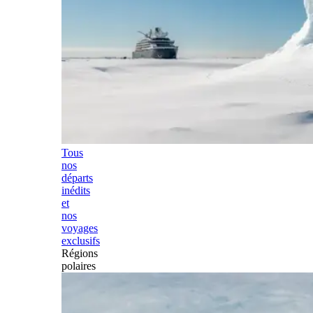
Tous
nos
départs
inédits
et
nos
voyages
exclusifs
Régions
polaires