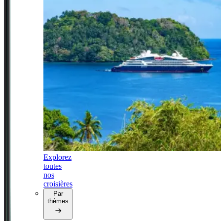
Explorez
toutes
nos
croisières
Par
thèmes