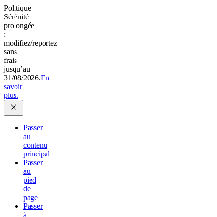
Politique
Sérénité
prolongée
:
modifiez/reportez
sans
frais
jusqu’au
31/08/2026.
En
savoir
plus.
Passer
au
contenu
principal
Passer
au
pied
de
page
Passer
à