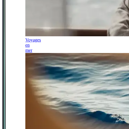
Voyages
en
mer