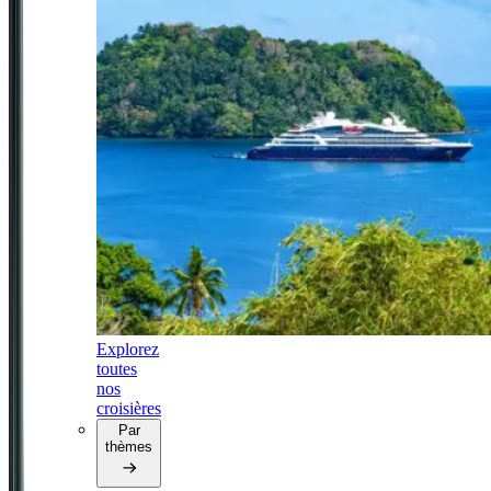
Explorez
toutes
nos
croisières
Par
thèmes