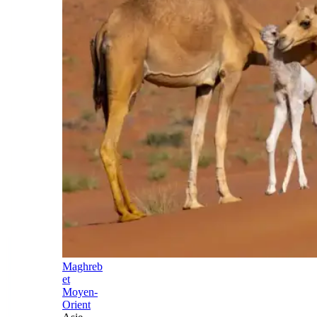
Maghreb
et
Moyen-
Orient