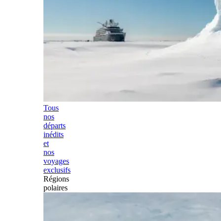
Tous
nos
départs
inédits
et
nos
voyages
exclusifs
Régions
polaires