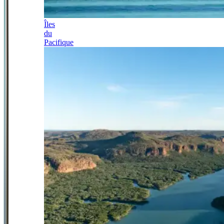
Îles
du
Pacifique