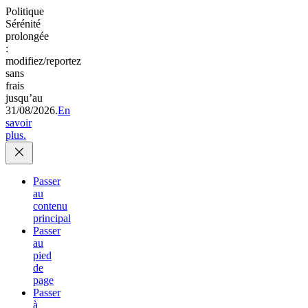
Politique
Sérénité
prolongée
:
modifiez/reportez
sans
frais
jusqu’au
31/08/2026.
En
savoir
plus.
Passer
au
contenu
principal
Passer
au
pied
de
page
Passer
à