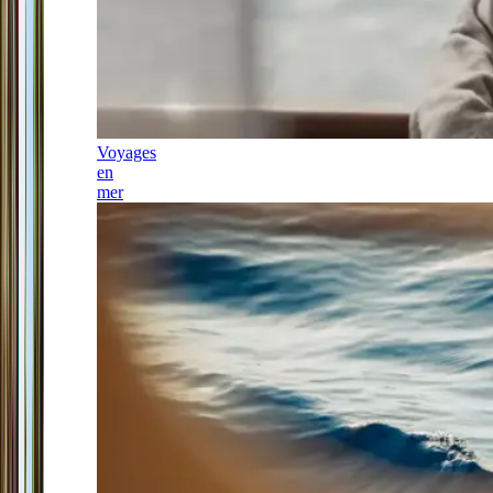
Voyages
en
mer