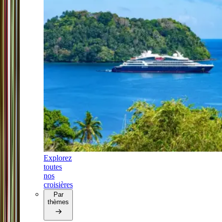
Explorez
toutes
nos
croisières
Par
thèmes