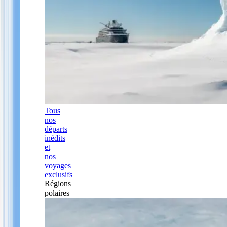
Tous
nos
départs
inédits
et
nos
voyages
exclusifs
Régions
polaires