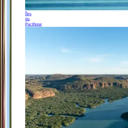
Îles
du
Pacifique