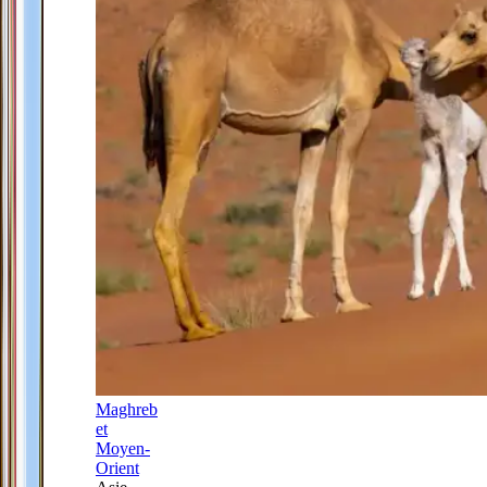
Maghreb
et
Moyen-
Orient