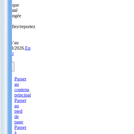
Politique
Sérénité
prolongée
:
modifiez/reportez
sans
frais
jusqu’au
31/08/2026.
En
savoir
plus.
Passer
au
contenu
principal
Passer
au
pied
de
page
Passer
à