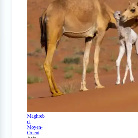
Maghreb
et
Moyen-
Orient