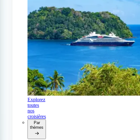
Explorez
toutes
nos
croisières
Par
thèmes