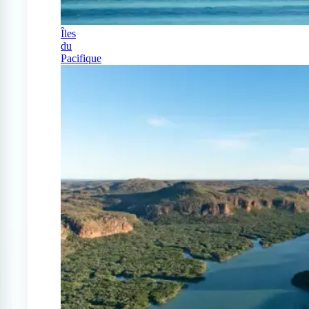
Îles
du
Pacifique