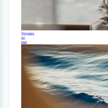
Voyages
en
mer