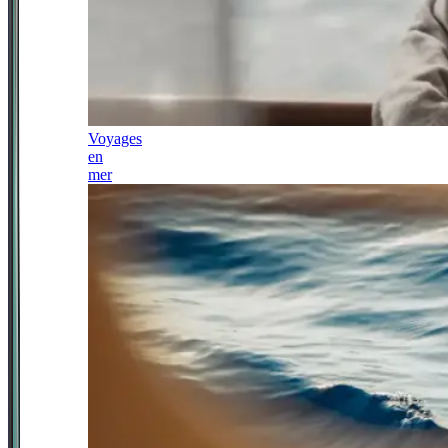
Voyages
en
mer