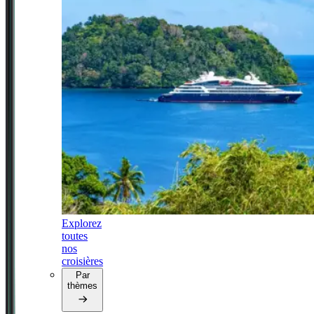
Explorez
toutes
nos
croisières
Par
thèmes