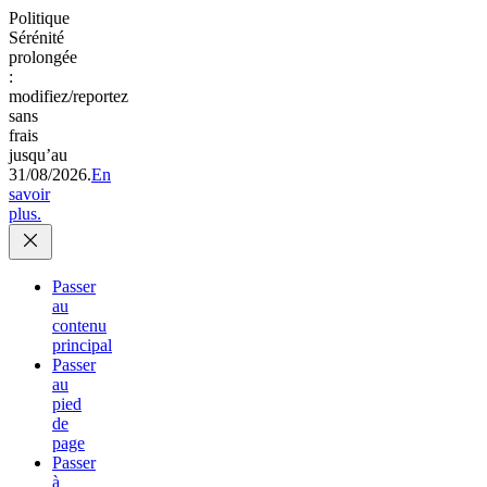
Politique
Sérénité
prolongée
:
modifiez/reportez
sans
frais
jusqu’au
31/08/2026.
En
savoir
plus.
Passer
au
contenu
principal
Passer
au
pied
de
page
Passer
à