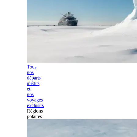
Tous
nos
départs
inédits
et
nos
voyages
exclusifs
Régions
polaires