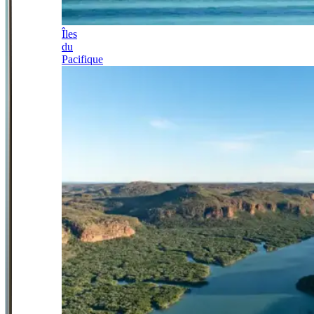
Îles
du
Pacifique