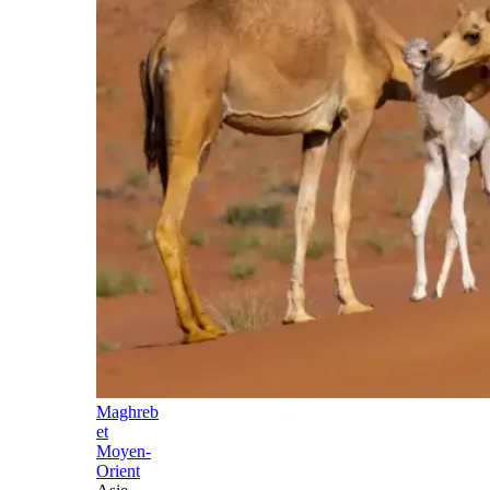
Maghreb
et
Moyen-
Orient