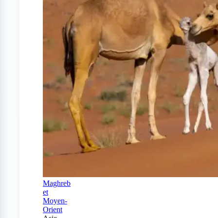
Maghreb
et
Moyen-
Orient