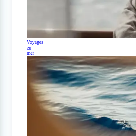
Voyages
en
mer