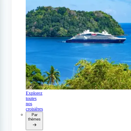
Explorez
toutes
nos
croisières
Par
thèmes