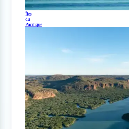
Îles
du
Pacifique