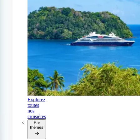
Explorez
toutes
nos
croisières
Par
thèmes