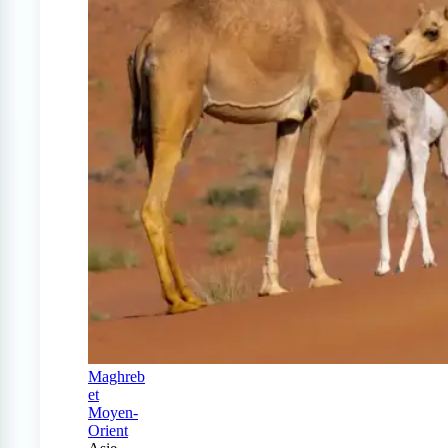
Maghreb
et
Moyen-
Orient