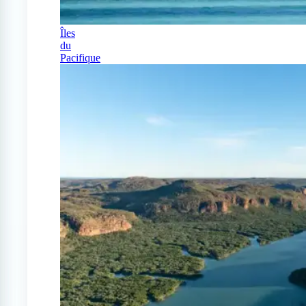
Îles
du
Pacifique