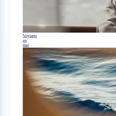
Voyages
en
mer