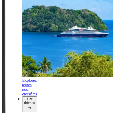
Explorez
toutes
nos
croisières
Par
thèmes