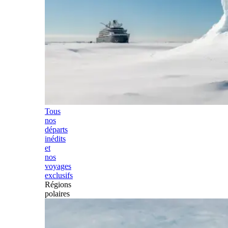
Tous
nos
départs
inédits
et
nos
voyages
exclusifs
Régions
polaires