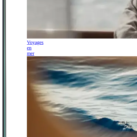
Voyages
en
mer