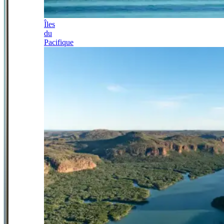
Îles
du
Pacifique