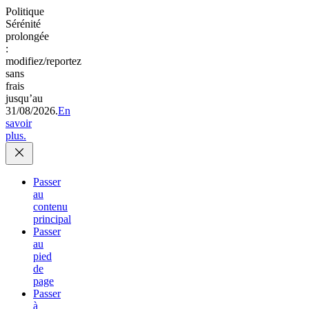
Politique
Sérénité
prolongée
:
modifiez/reportez
sans
frais
jusqu’au
31/08/2026.
En
savoir
plus.
Passer
au
contenu
principal
Passer
au
pied
de
page
Passer
à