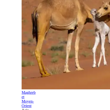
Maghreb
et
Moyen-
Orient