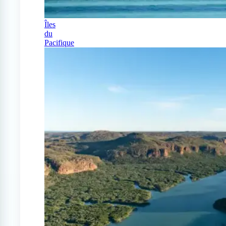
Îles
du
Pacifique