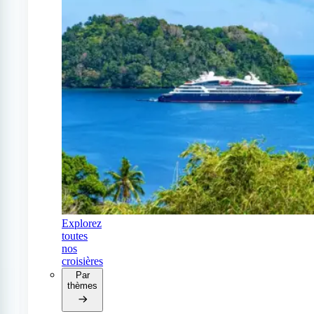
Explorez
toutes
nos
croisières
Par
thèmes