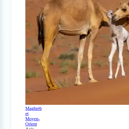
Maghreb
et
Moyen-
Orient