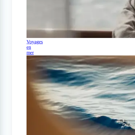
Voyages
en
mer