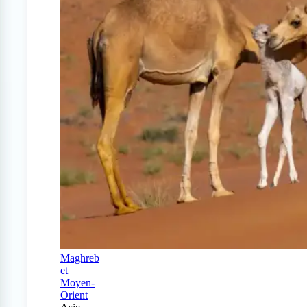
Maghreb
et
Moyen-
Orient