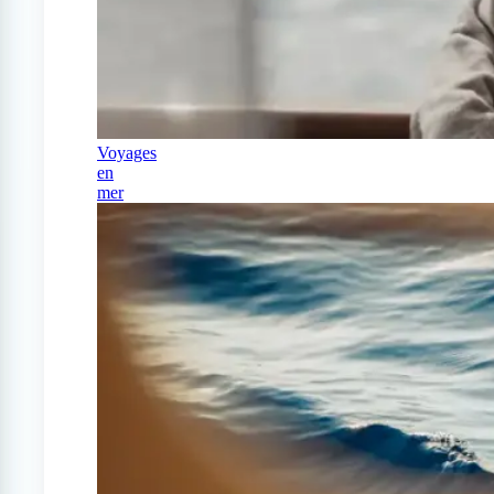
Voyages
en
mer