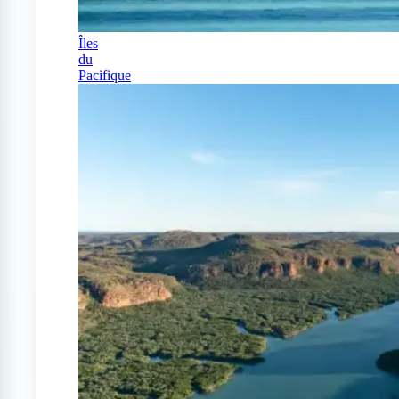
Îles
du
Pacifique