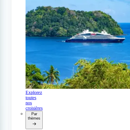
Explorez
toutes
nos
croisières
Par
thèmes