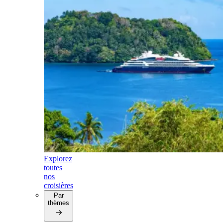
Explorez
toutes
nos
croisières
Par
thèmes