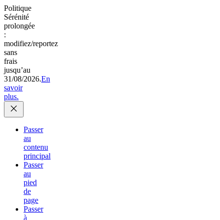
Politique
Sérénité
prolongée
:
modifiez/reportez
sans
frais
jusqu’au
31/08/2026.
En
savoir
plus.
Passer
au
contenu
principal
Passer
au
pied
de
page
Passer
à