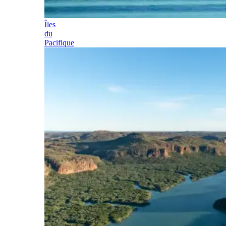
Îles
du
Pacifique