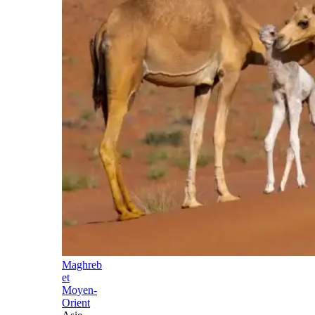
Maghreb
et
Moyen-
Orient