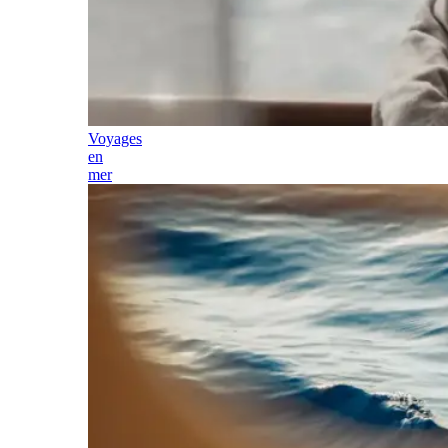
Voyages
en
mer