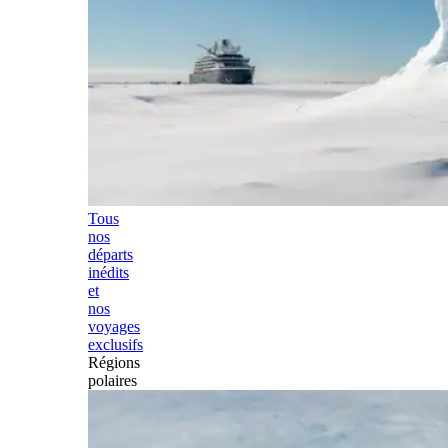
Tous
nos
départs
inédits
et
nos
voyages
exclusifs
Régions
polaires