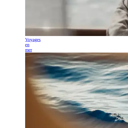
Voyages
en
mer