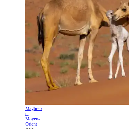
Maghreb
et
Moyen-
Orient