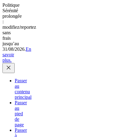
Politique
Sérénité
prolongée
:
modifiez/reportez
sans
frais
jusqu’au
31/08/2026.
En
savoir
plus.
Passer
au
contenu
principal
Passer
au
pied
de
page
Passer
à