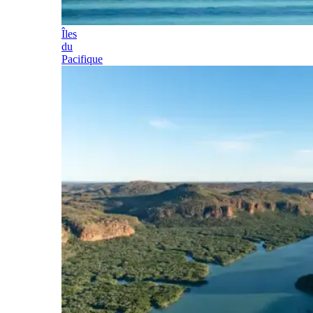
Îles
du
Pacifique