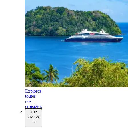
Explorez
toutes
nos
croisières
Par
thèmes