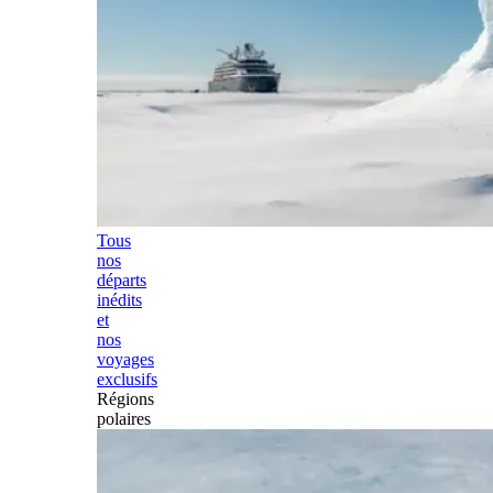
Tous
nos
départs
inédits
et
nos
voyages
exclusifs
Régions
polaires