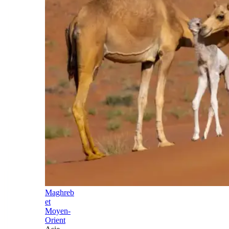
Maghreb
et
Moyen-
Orient