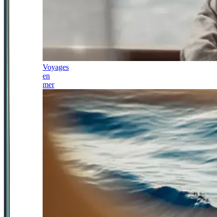
Voyages
en
mer