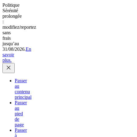
Politique
Sérénité
prolongée
:
modifiez/reportez
sans
frais
jusqu’au
31/08/2026.
En
savoir
plus.
Passer
au
contenu
principal
Passer
au
pied
de
page
Passer
à