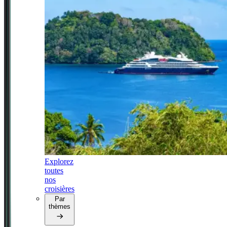
Explorez
toutes
nos
croisières
Par
thèmes