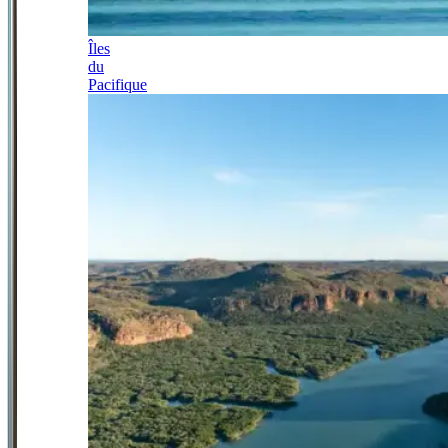
Îles
du
Pacifique