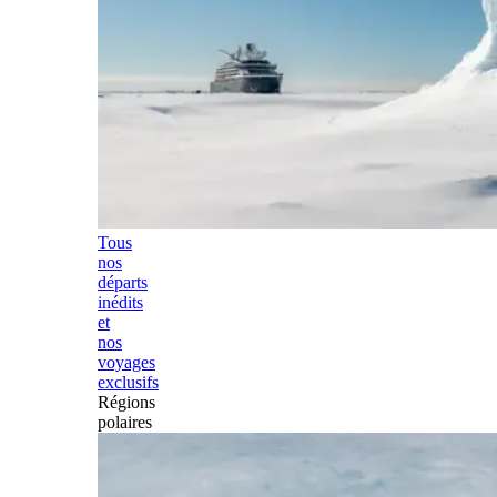
Tous
nos
départs
inédits
et
nos
voyages
exclusifs
Régions
polaires