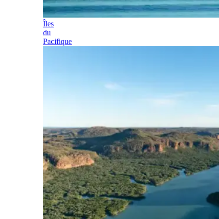
Îles
du
Pacifique