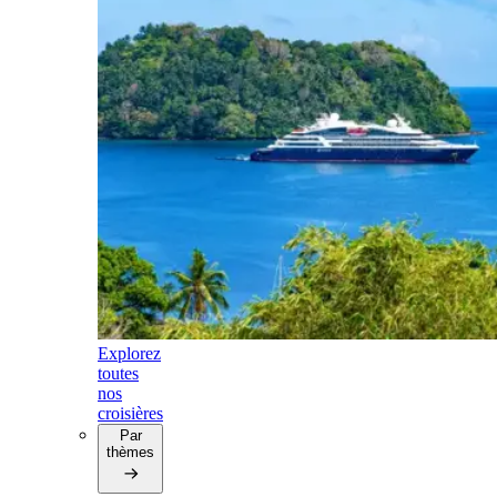
Explorez
toutes
nos
croisières
Par
thèmes