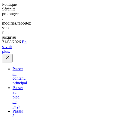
Politique
Sérénité
prolongée
:
modifiez/reportez
sans
frais
jusqu’au
31/08/2026.
En
savoir
plus.
Passer
au
contenu
principal
Passer
au
pied
de
page
Passer
à