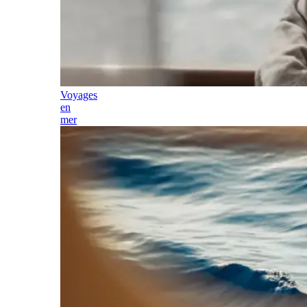
Voyages
en
mer