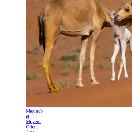
Maghreb
et
Moyen-
Orient