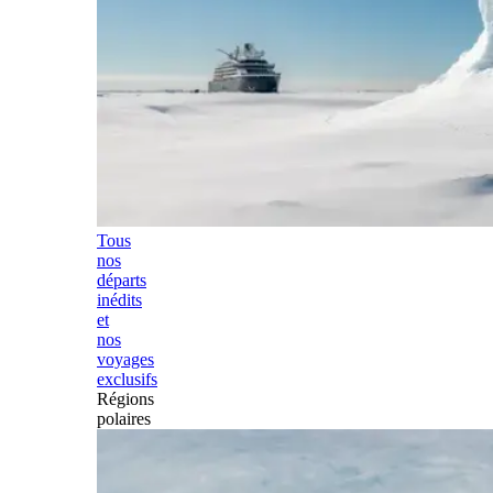
Tous
nos
départs
inédits
et
nos
voyages
exclusifs
Régions
polaires