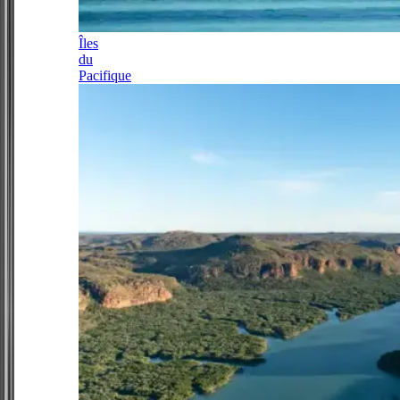
Îles
du
Pacifique