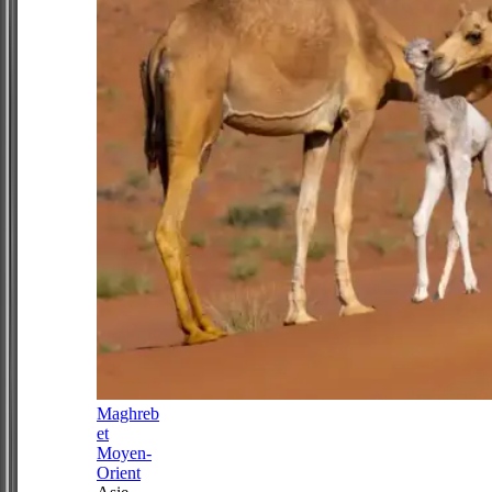
Maghreb
et
Moyen-
Orient