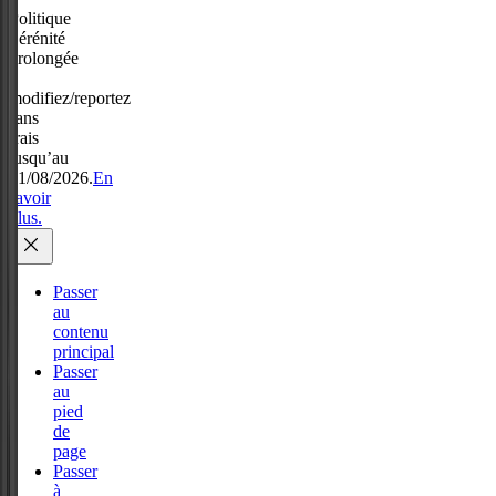
Politique
Sérénité
prolongée
:
modifiez/reportez
sans
frais
jusqu’au
31/08/2026.
En
savoir
plus.
Passer
au
contenu
principal
Passer
au
pied
de
page
Passer
à