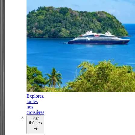
Explorez
toutes
nos
croisières
Par
thèmes