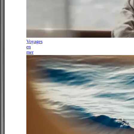
Voyages
en
mer