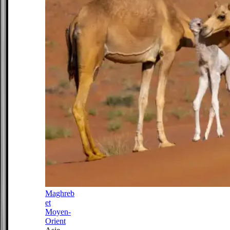
Maghreb
et
Moyen-
Orient