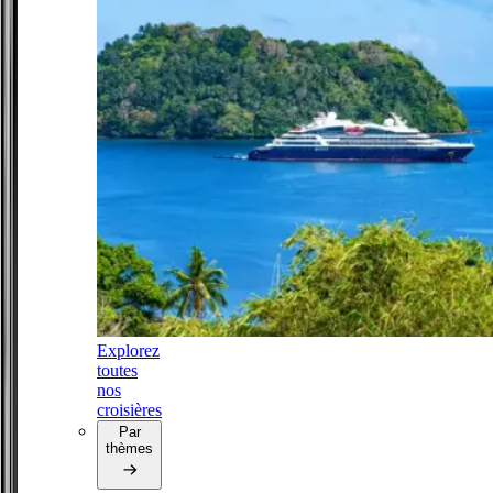
Explorez
toutes
nos
croisières
Par
thèmes