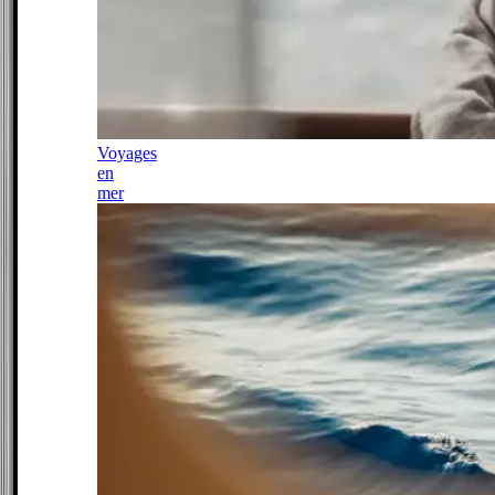
Voyages
en
mer