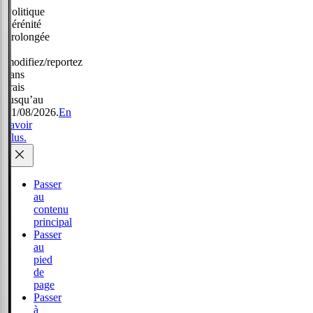
Politique
Sérénité
prolongée
:
modifiez/reportez
sans
frais
jusqu’au
31/08/2026.
En
savoir
plus.
Passer
au
contenu
principal
Passer
au
pied
de
page
Passer
à