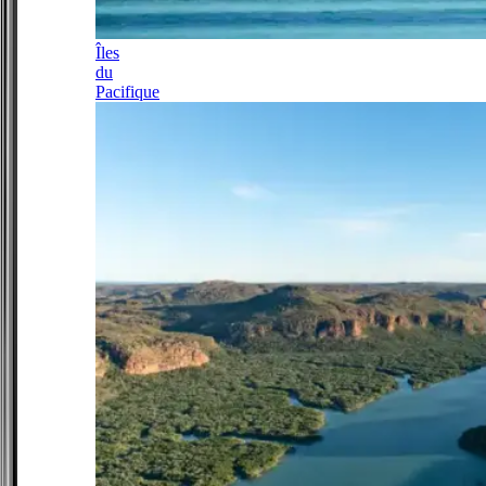
Îles
du
Pacifique