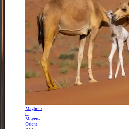
Maghreb
et
Moyen-
Orient