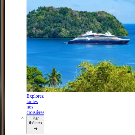
Explorez
toutes
nos
croisières
Par
thèmes