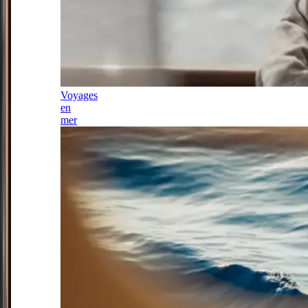
Voyages
en
mer