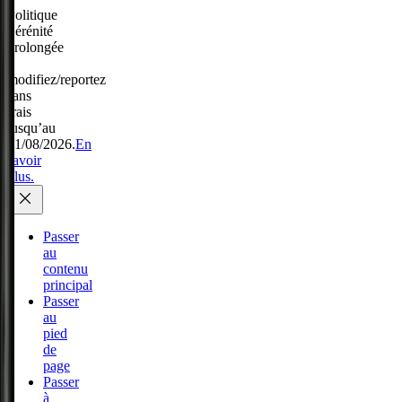
Politique
Sérénité
prolongée
:
modifiez/reportez
sans
frais
jusqu’au
31/08/2026.
En
savoir
plus.
Passer
au
contenu
principal
Passer
au
pied
de
page
Passer
à