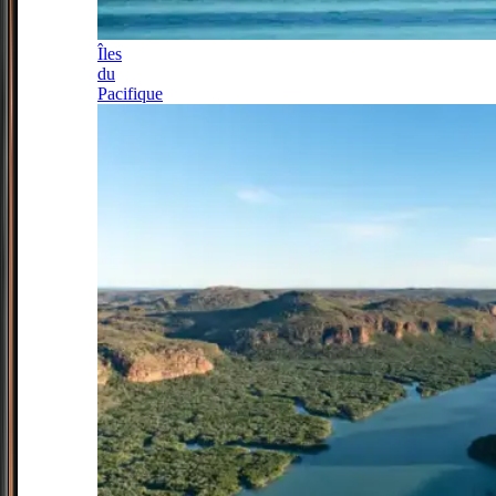
Îles
du
Pacifique