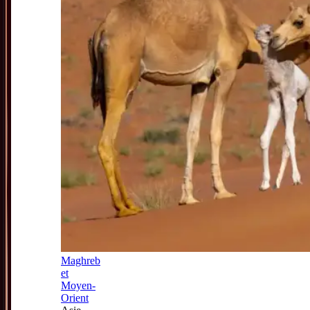
Maghreb
et
Moyen-
Orient