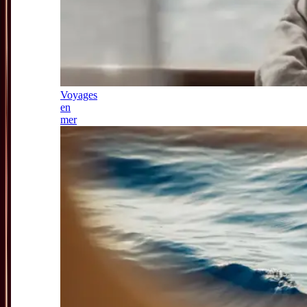
Voyages
en
mer