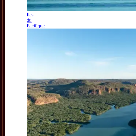
Îles
du
Pacifique