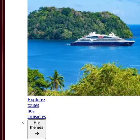
Explorez
toutes
nos
croisières
Par
thèmes