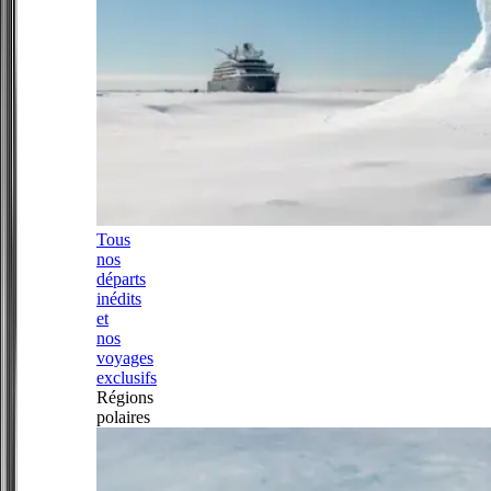
Tous
nos
départs
inédits
et
nos
voyages
exclusifs
Régions
polaires