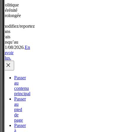
Politique
Sérénité
prolongée
:
modifiez/reportez
sans
frais
jusqu’au
31/08/2026.
En
savoir
plus.
Passer
au
contenu
principal
Passer
au
pied
de
page
Passer
à