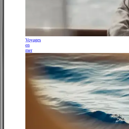
Voyages
en
mer