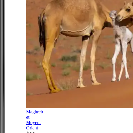
Maghreb
et
Moyen-
Orient