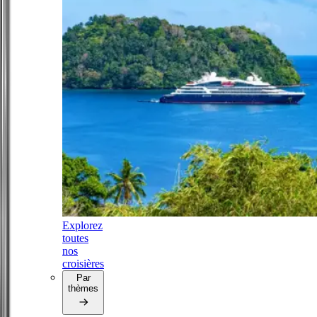
Explorez
toutes
nos
croisières
Par
thèmes