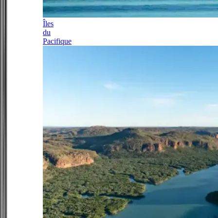
Îles
du
Pacifique