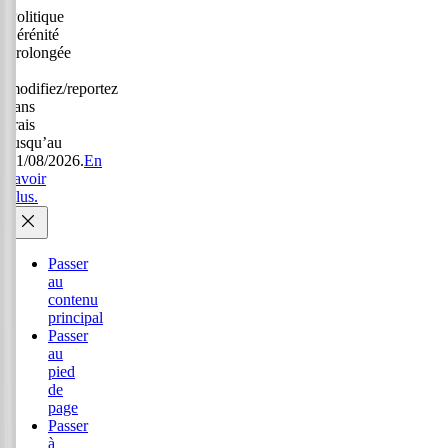
Politique
Sérénité
prolongée
:
modifiez/reportez
sans
frais
jusqu’au
31/08/2026.
En
savoir
plus.
Passer
au
contenu
principal
Passer
au
pied
de
page
Passer
à