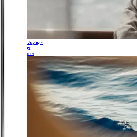
Voyages
en
mer