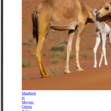
Maghreb
et
Moyen-
Orient