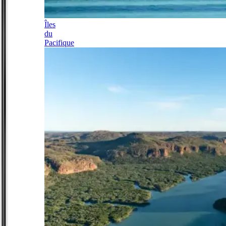
Îles
du
Pacifique