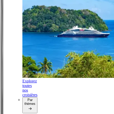
Explorez
toutes
nos
croisières
Par
thèmes