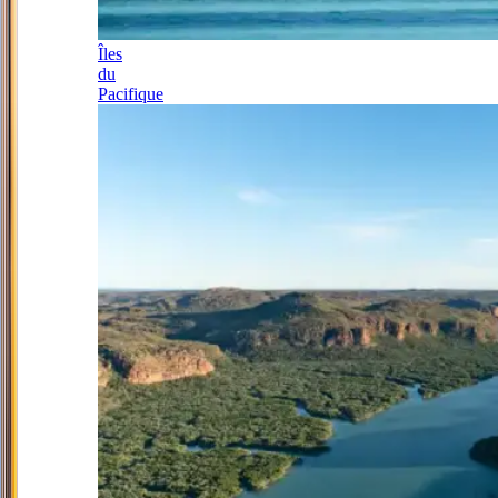
Îles
du
Pacifique