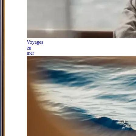
Voyages
en
mer