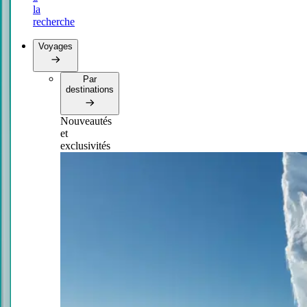
la
recherche
Voyages
Par
destinations
Nouveautés
et
exclusivités