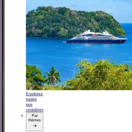
Explorez
toutes
nos
croisières
Par
thèmes