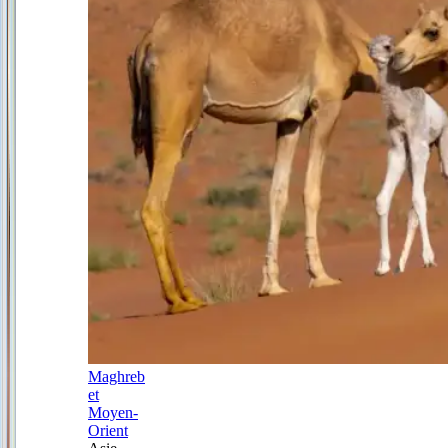
Maghreb
et
Moyen-
Orient