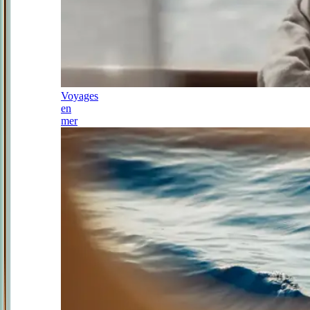
Voyages
en
mer