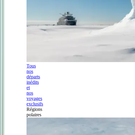
Tous
nos
départs
inédits
et
nos
voyages
exclusifs
Régions
polaires