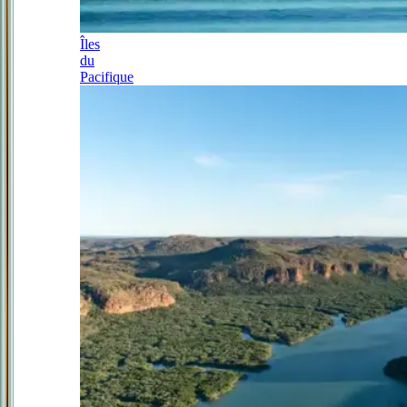
Îles
du
Pacifique