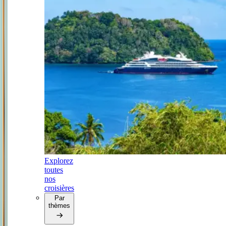
Explorez
toutes
nos
croisières
Par
thèmes