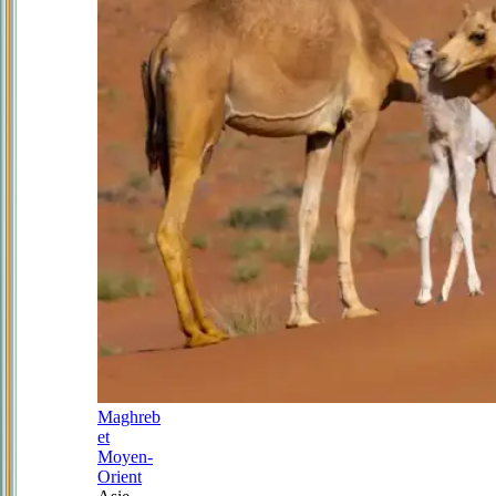
Maghreb
et
Moyen-
Orient