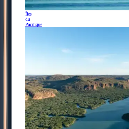
Îles
du
Pacifique