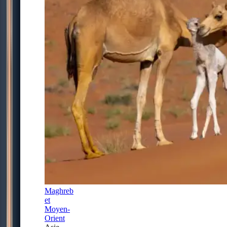
Maghreb
et
Moyen-
Orient