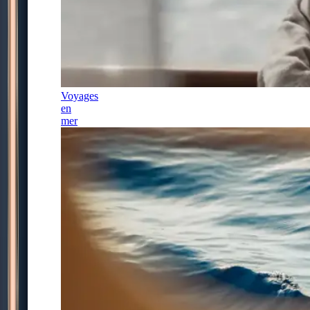
Voyages
en
mer