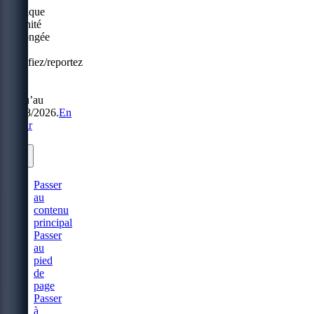
Politique
Sérénité
prolongée
:
modifiez/reportez
sans
frais
jusqu’au
31/08/2026.
En
savoir
plus.
Passer
au
contenu
principal
Passer
au
pied
de
page
Passer
à