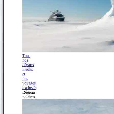
Tous
nos
départs
inédits
et
nos
voyages
exclusifs
Régions
polaires