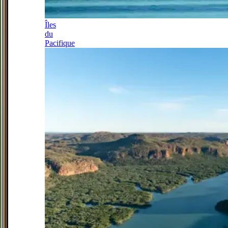
Îles
du
Pacifique