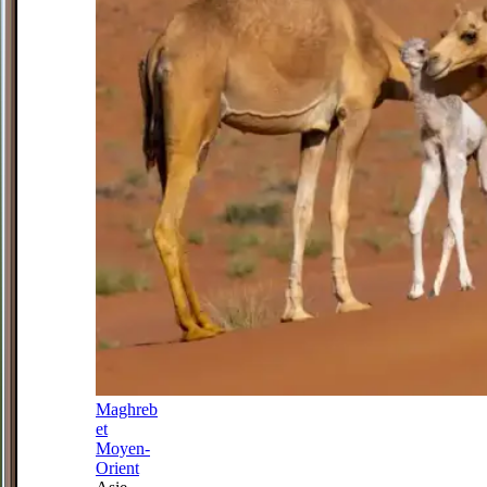
Maghreb
et
Moyen-
Orient