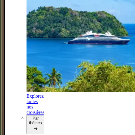
Explorez
toutes
nos
croisières
Par
thèmes