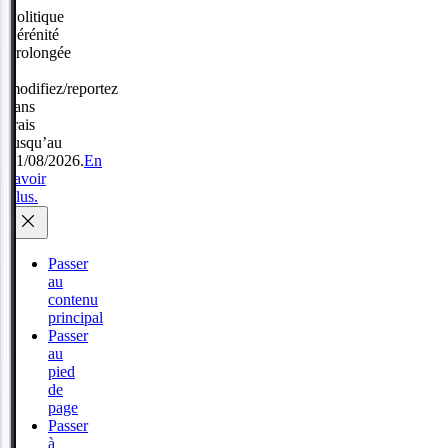
Politique
Sérénité
prolongée
:
modifiez/reportez
sans
frais
jusqu’au
31/08/2026.
En
savoir
plus.
Passer
au
contenu
principal
Passer
au
pied
de
page
Passer
à