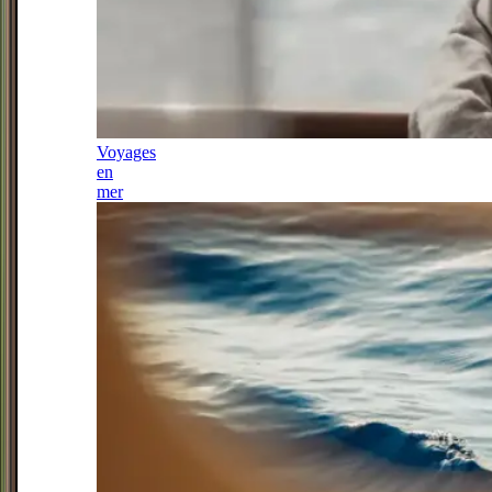
Voyages
en
mer