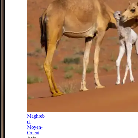
Maghreb
et
Moyen-
Orient