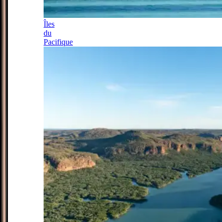
Îles
du
Pacifique