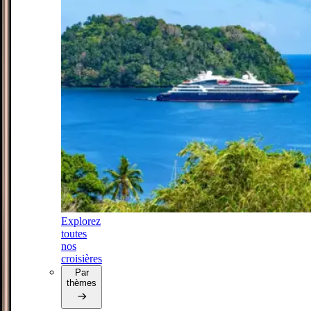
Explorez
toutes
nos
croisières
Par
thèmes