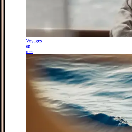
Voyages
en
mer