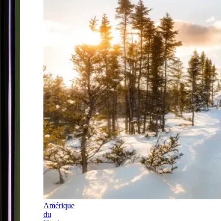
Amérique
du