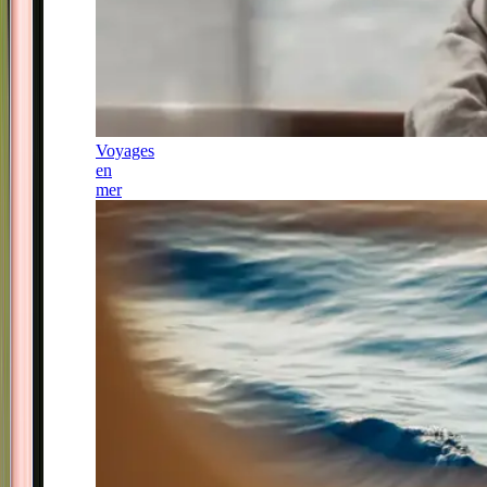
Voyages
en
mer