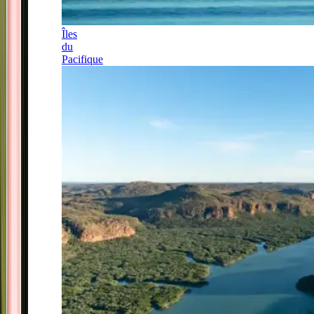
Îles
du
Pacifique