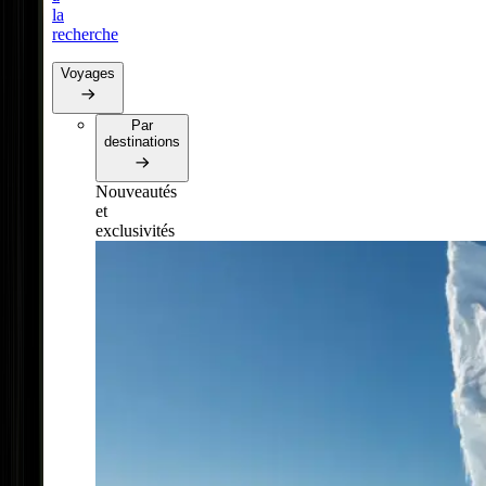
la
recherche
Voyages
Par
destinations
Nouveautés
et
exclusivités