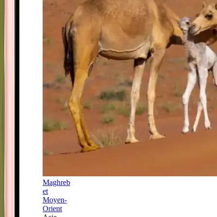
Maghreb
et
Moyen-
Orient