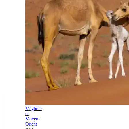
Maghreb
et
Moyen-
Orient