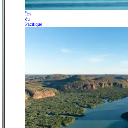
Îles
du
Pacifique