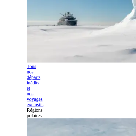
Tous
nos
départs
inédits
et
nos
voyages
exclusifs
Régions
polaires