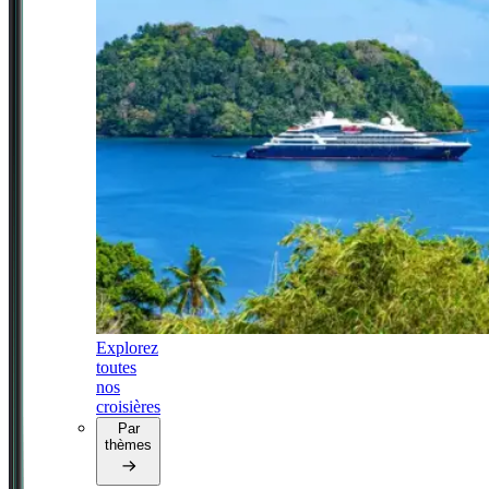
Explorez
toutes
nos
croisières
Par
thèmes