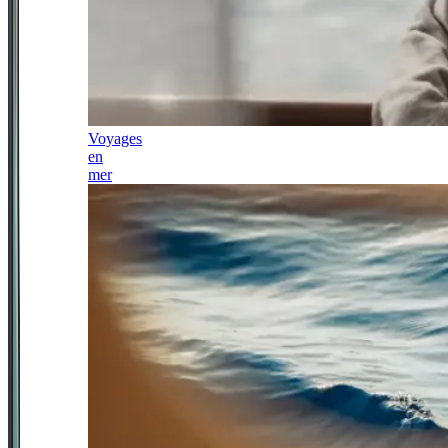
Voyages
en
mer