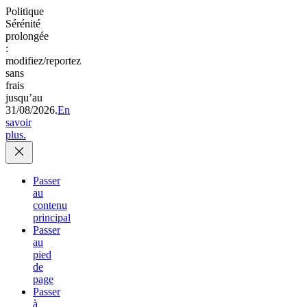
Politique
Sérénité
prolongée
:
modifiez/reportez
sans
frais
jusqu’au
31/08/2026.
En
savoir
plus.
Passer
au
contenu
principal
Passer
au
pied
de
page
Passer
à