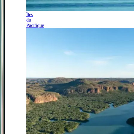
Îles
du
Pacifique