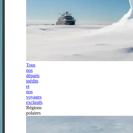
Tous
nos
départs
inédits
et
nos
voyages
exclusifs
Régions
polaires