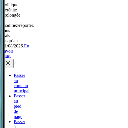
Politique
Sérénité
prolongée
:
modifiez/reportez
sans
frais
jusqu’au
31/08/2026.
En
savoir
plus.
Passer
au
contenu
principal
Passer
au
pied
de
page
Passer
à