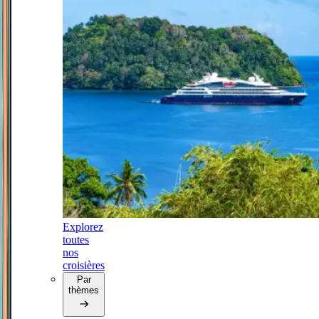
Explorez
toutes
nos
croisières
Par
thèmes