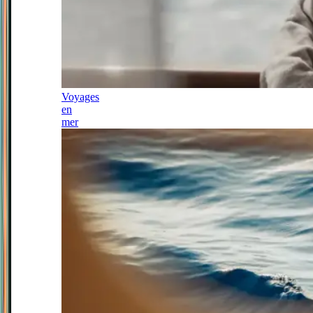
Voyages
en
mer