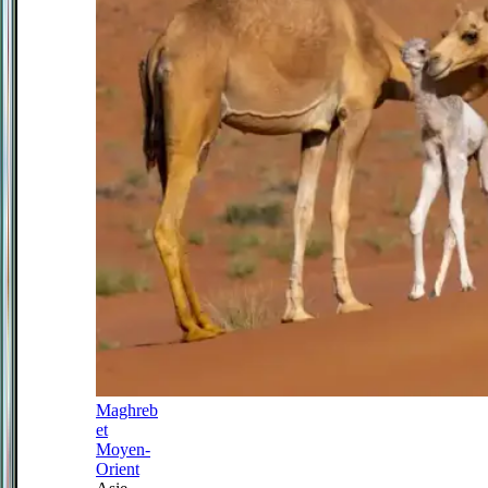
Maghreb
et
Moyen-
Orient