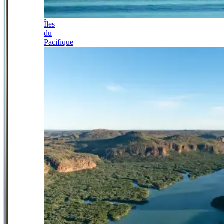
Îles
du
Pacifique