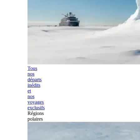
Tous
nos
départs
inédits
et
nos
voyages
exclusifs
Régions
polaires