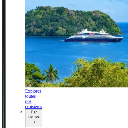
Explorez
toutes
nos
croisières
Par
thèmes