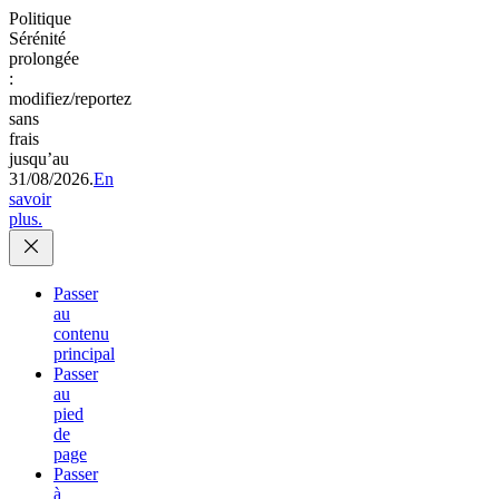
Politique
Sérénité
prolongée
:
modifiez/reportez
sans
frais
jusqu’au
31/08/2026.
En
savoir
plus.
Passer
au
contenu
principal
Passer
au
pied
de
page
Passer
à