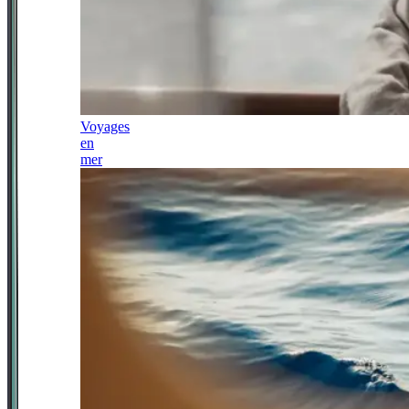
Voyages
en
mer