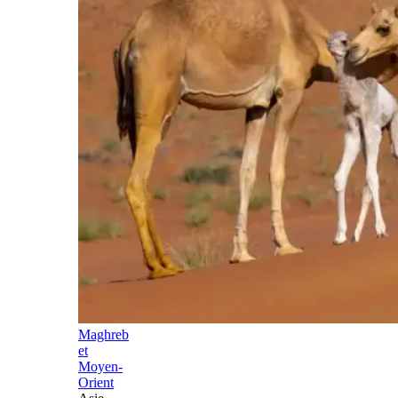
Maghreb
et
Moyen-
Orient