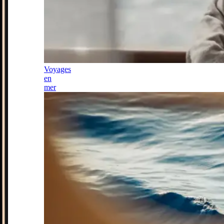
Voyages
en
mer