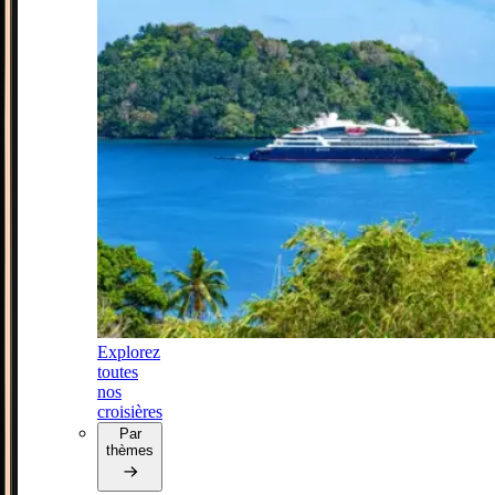
Explorez
toutes
nos
croisières
Par
thèmes