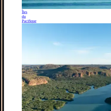
Îles
du
Pacifique