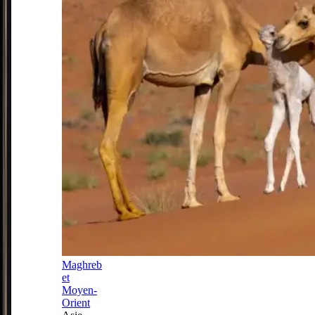
Maghreb
et
Moyen-
Orient