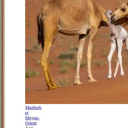
Maghreb
et
Moyen-
Orient