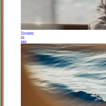
Voyages
en
mer