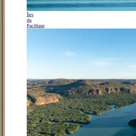
Îles
du
Pacifique