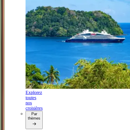
Explorez
toutes
nos
croisières
Par
thèmes