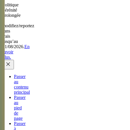
Politique
Sérénité
prolongée
:
modifiez/reportez
sans
frais
jusqu’au
31/08/2026.
En
savoir
plus.
Passer
au
contenu
principal
Passer
au
pied
de
page
Passer
à