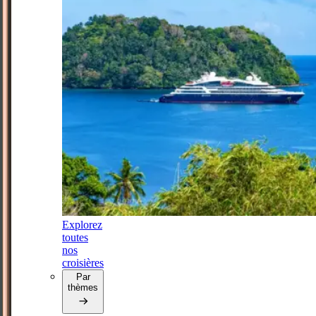
Explorez
toutes
nos
croisières
Par
thèmes