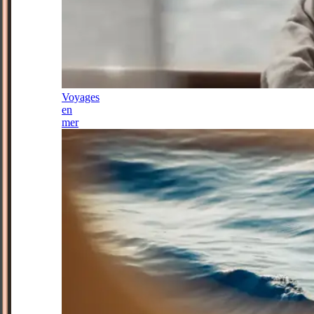
Voyages
en
mer