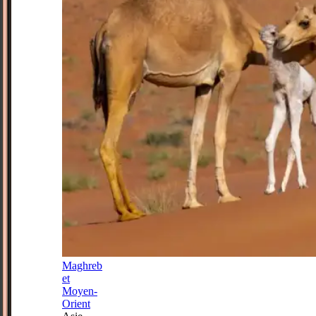
Maghreb
et
Moyen-
Orient