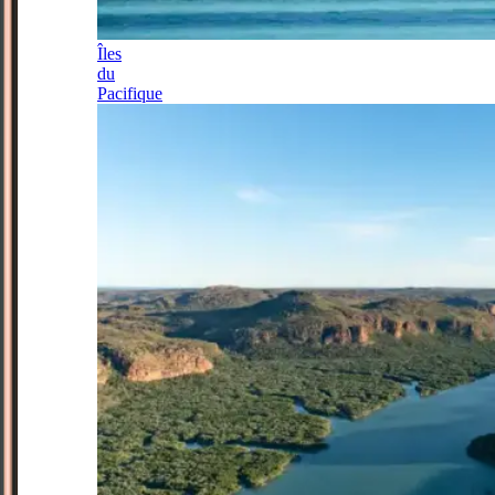
Îles
du
Pacifique