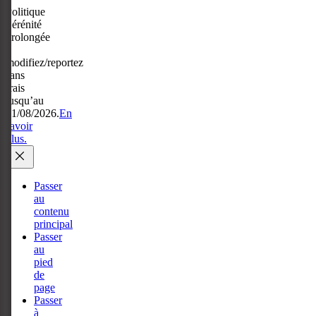
Politique
Sérénité
prolongée
:
modifiez/reportez
sans
frais
jusqu’au
31/08/2026.
En
savoir
plus.
Passer
au
contenu
principal
Passer
au
pied
de
page
Passer
à