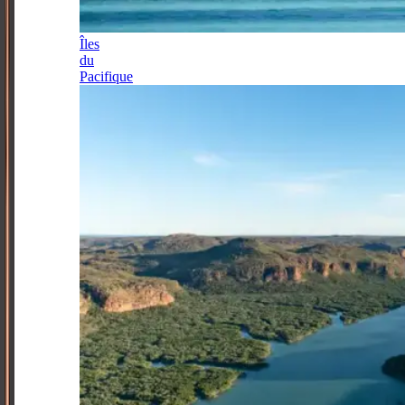
Îles
du
Pacifique