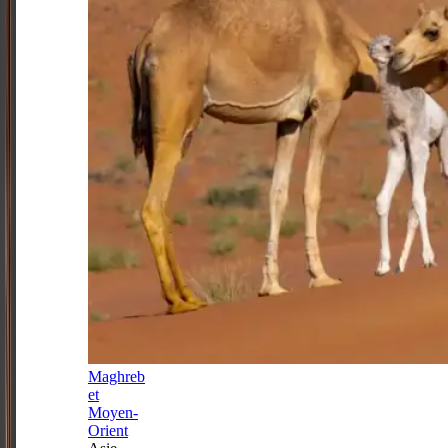
Maghreb
et
Moyen-
Orient