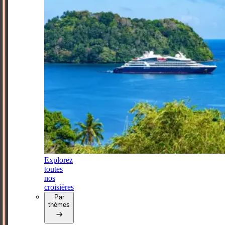
Explorez
toutes
nos
croisières
Par
thèmes