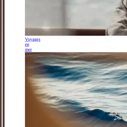
Voyages
en
mer