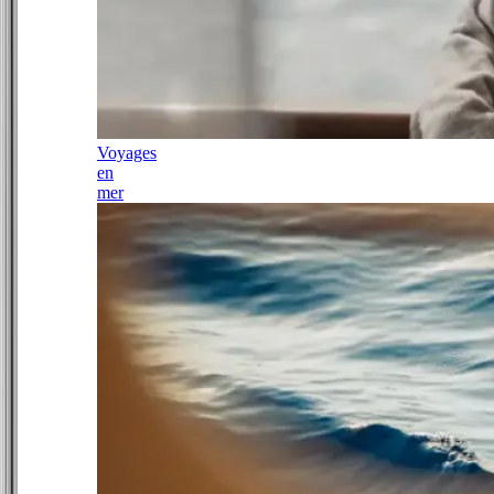
Voyages
en
mer