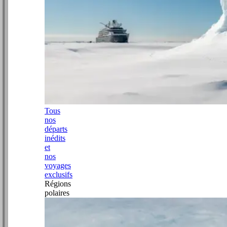
Tous
nos
départs
inédits
et
nos
voyages
exclusifs
Régions
polaires