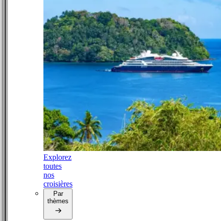
Explorez
toutes
nos
croisières
Par
thèmes