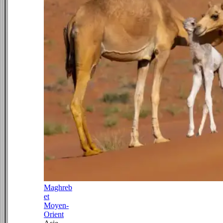
Maghreb
et
Moyen-
Orient