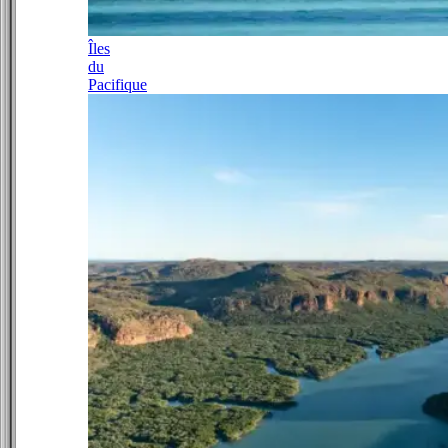
Îles
du
Pacifique