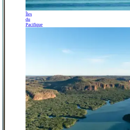
Îles
du
Pacifique