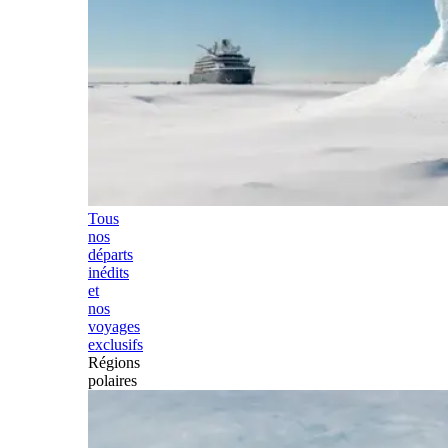
Tous
nos
départs
inédits
et
nos
voyages
exclusifs
Régions
polaires