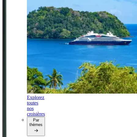
Explorez
toutes
nos
croisières
Par
thèmes