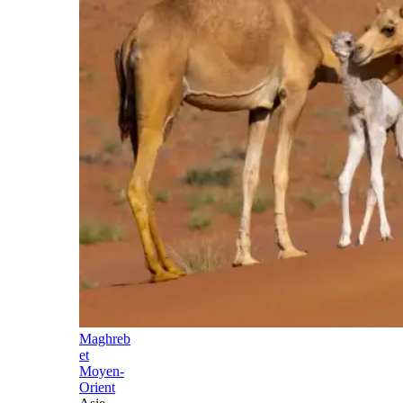
Maghreb
et
Moyen-
Orient