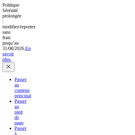
Politique
Sérénité
prolongée
:
modifiez/reportez
sans
frais
jusqu’au
31/08/2026.
En
savoir
plus.
Passer
au
contenu
principal
Passer
au
pied
de
page
Passer
à