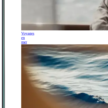
Voyages
en
mer