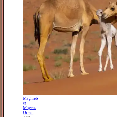
Maghreb
et
Moyen-
Orient