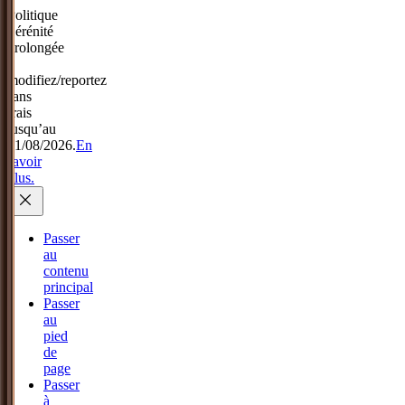
Politique
Sérénité
prolongée
:
modifiez/reportez
sans
frais
jusqu’au
31/08/2026.
En
savoir
plus.
Passer
au
contenu
principal
Passer
au
pied
de
page
Passer
à