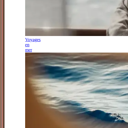
Voyages
en
mer