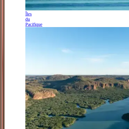
Îles
du
Pacifique