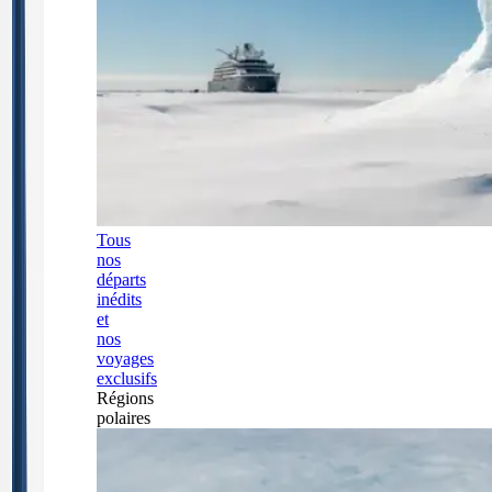
Tous
nos
départs
inédits
et
nos
voyages
exclusifs
Régions
polaires