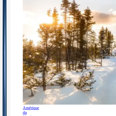
Amérique
du