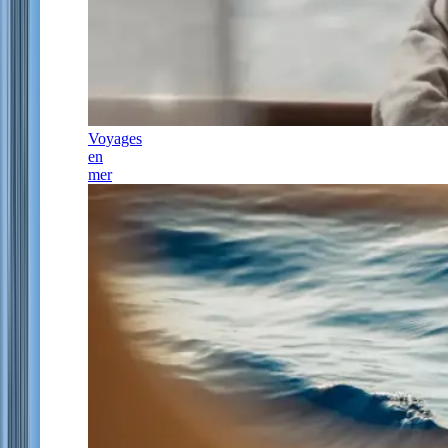
Voyages
en
mer