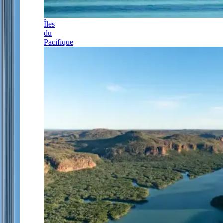
Îles
du
Pacifique