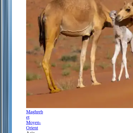
Maghreb
et
Moyen-
Orient