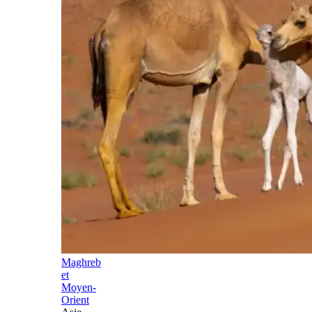
Maghreb
et
Moyen-
Orient