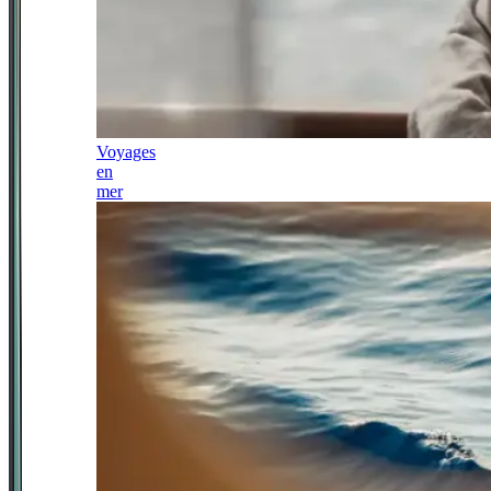
Voyages
en
mer