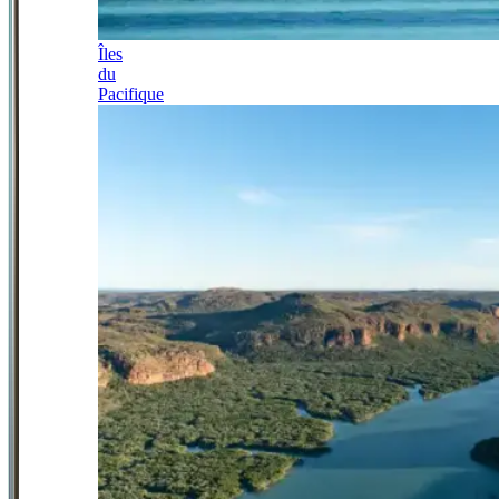
Îles
du
Pacifique