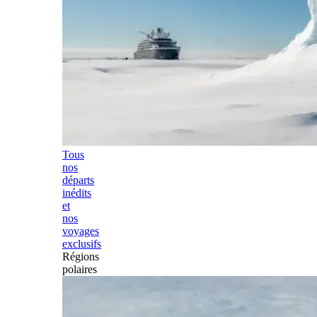
Tous
nos
départs
inédits
et
nos
voyages
exclusifs
Régions
polaires