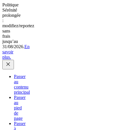
Politique
Sérénité
prolongée
:
modifiez/reportez
sans
frais
jusqu’au
31/08/2026.
En
savoir
plus.
Passer
au
contenu
principal
Passer
au
pied
de
page
Passer
à