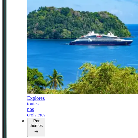
Explorez
toutes
nos
croisières
Par
thèmes